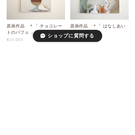
原画作品 ＊「 チョコレー
原画作品 ＊「 はなしあい
トのパフェ 」
」
ショップに質問する
¥20,000
¥22,000
原画作品 ＊「 トイレット
原画作品 ＊「 花をあげる
ペーパーとやぎ 」
よ 」
¥12,000
¥22,000