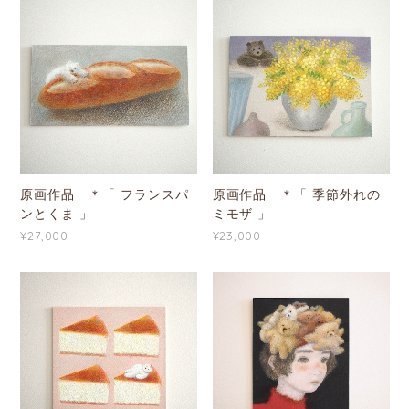
原画作品 ＊「 フランスパ
原画作品 ＊「 季節外れの
ンとくま 」
ミモザ 」
¥27,000
¥23,000