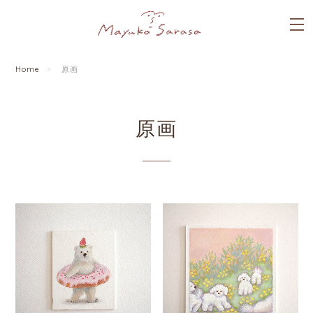
Home
原画
原画