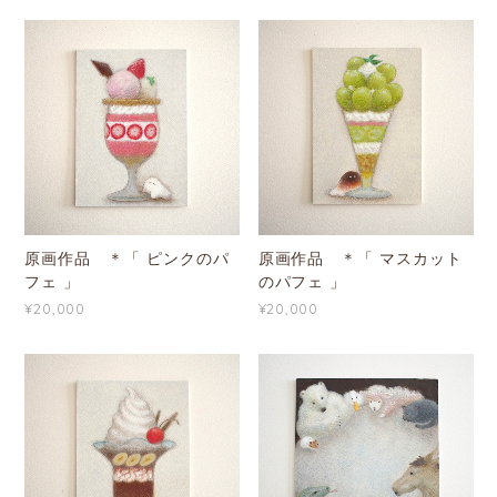
原画作品 ＊「 ピンクのパ
原画作品 ＊「 マスカット
フェ 」
のパフェ 」
¥20,000
¥20,000