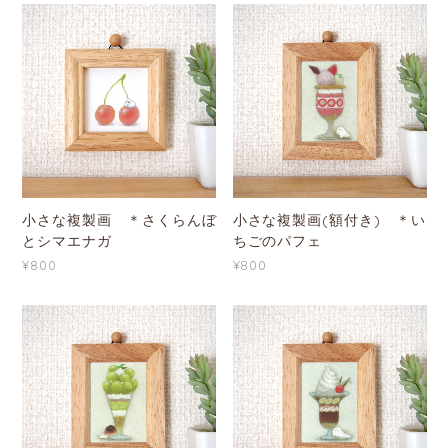
小さな複製画 ＊さくらんぼ
小さな複製画(額付き) ＊い
とシマエナガ
ちごのパフェ
¥800
¥800