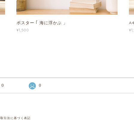
ポスター ｢ 海に浮かぶ 」
A
¥1,500
¥1
0
0
商取引法に基づく表記