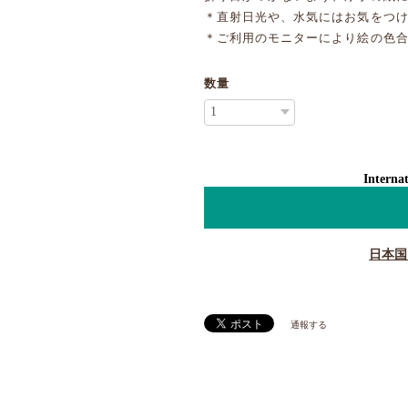
＊直射日光や、水気にはお気をつ
＊ご利用のモニターにより絵の色
数量
Internat
日本国
通報する