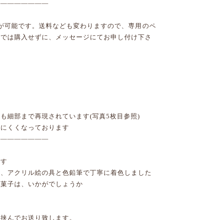
――――――――
更が可能です。送料なども変わりますので、専用のペ
ジでは購入せずに、メッセージにてお申し付け下さ
も細部まで再現されています(写真5枚目参照)
しにくくなっております
――――――――
です
け、アクリル絵の具と色鉛筆で丁寧に着色しました
お菓子は、いかがでしょうか
に挟んでお送り致します。