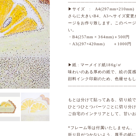
―――――――――――――――
▶サイズ : A4(297mm×210mm)
さらに大きいB4、A3へサイズ変
ージをお作り致します。このペー
い。
・B4(257mm × 364mm)＋500円
・A3(297×420mm) ＋1000円
▶紙 : マーメイド紙186g/㎡
味わいのある厚めの紙で、絵の質感
顔料インク印刷のため、色褪せも
―――――――――――――――
もとは分けて貼ってある、切り絵
ひとつひとつパーツごとに切り分
ご自宅のインテリアとして、甘い
*フレーム等は付属いたしません、
折り目がつかないよう、厚手の紙