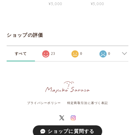
¥3,000
¥3,000
ショップの評価
すべて
23
0
0
プライバシーポリシー
特定商取引法に基づく表記
ショップに質問する
© さらさまゆこ Online Shop All rights reserved.